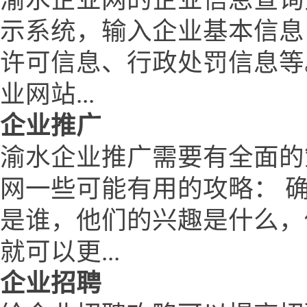
示系统，输入企业基本信息
许可信息、行政处罚信息等
业网站...
企业推广
渝水企业推广需要有全面的
网一些可能有用的攻略： 
是谁，他们的兴趣是什么，
就可以更...
企业招聘